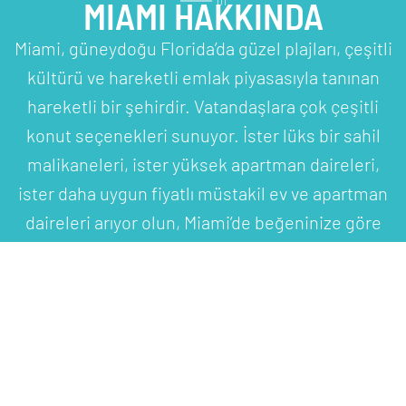
MIAMI HAKKINDA
01
Miami, güneydoğu Florida’da güzel plajları, çeşitli
kültürü ve hareketli emlak piyasasıyla tanınan
hareketli bir şehirdir. Vatandaşlara çok çeşitli
konut seçenekleri sunuyor. İster lüks bir sahil
malikaneleri, ister yüksek apartman daireleri,
ister daha uygun fiyatlı müstakil ev ve apartman
daireleri arıyor olun, Miami’de beğeninize göre
bir şeyler bulacağınızdan emin olabilirsiniz.
ÖNE ÇIKAN
02